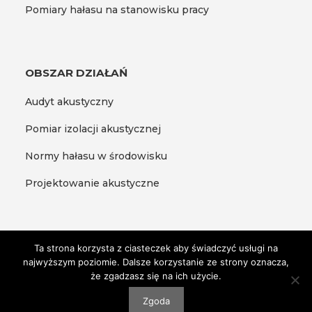
Pomiary hałasu na stanowisku pracy
OBSZAR DZIAŁAŃ
Audyt akustyczny
Pomiar izolacji akustycznej
Normy hałasu w środowisku
Projektowanie akustyczne
Ta strona korzysta z ciasteczek aby świadczyć usługi na
najwyższym poziomie. Dalsze korzystanie ze strony oznacza,
2025 EKO – POMIAR ALL RIGHTS RESERVED
że zgadzasz się na ich użycie.
Zgoda
+48 603 770 923