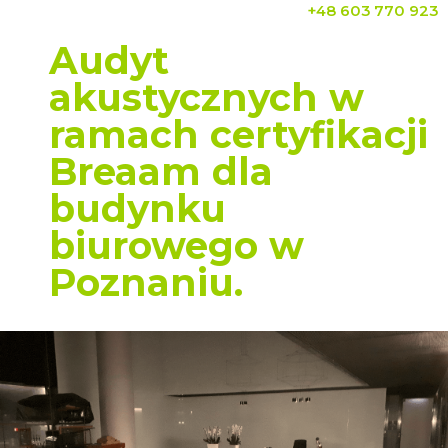
+48 603 770 923
Audyt
akustycznych w
ramach certyfikacji
Breaam dla
budynku
biurowego w
Poznaniu.