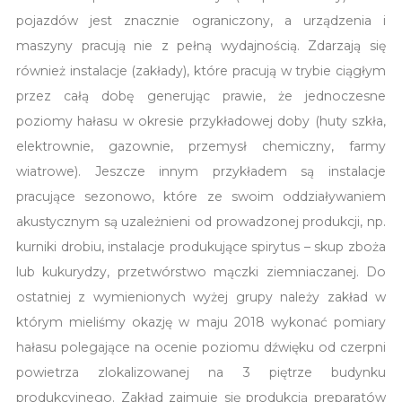
pojazdów jest znacznie ograniczony, a urządzenia i
maszyny pracują nie z pełną wydajnością. Zdarzają się
również instalacje (zakłady), które pracują w trybie ciągłym
przez całą dobę generując prawie, że jednoczesne
poziomy hałasu w okresie przykładowej doby (huty szkła,
elektrownie, gazownie, przemysł chemiczny, farmy
wiatrowe). Jeszcze innym przykładem są instalacje
pracujące sezonowo, które ze swoim oddziaływaniem
akustycznym są uzależnieni od prowadzonej produkcji, np.
kurniki drobiu, instalacje produkujące spirytus – skup zboża
lub kukurydzy, przetwórstwo mączki ziemniaczanej. Do
ostatniej z wymienionych wyżej grupy należy zakład w
którym mieliśmy okazję w maju 2018 wykonać pomiary
hałasu polegające na ocenie poziomu dźwięku od czerpni
powietrza zlokalizowanej na 3 piętrze budynku
produkcyjnego. Zakład zajmuje się produkcją preparatów