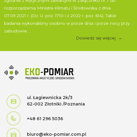
zgodnie z wytycznymi zawartymi w Załączniku nr 7 do
rozporządzenia Ministra Klimatu i Środowiska z dnia
07.09.2021 r. (Dz. U. poz. 1710 i z 2022 r. poz. 614). Takie
badania wykonaliśmy osobno w porze dnia i porze nocy przy
zabudowie ...
Dowiedz się więcej
ul. Łagiewnicka 2k/3
62-002 Złotniki /Poznania
+48 61 296 5036
biuro@eko-pomiar.com.pl