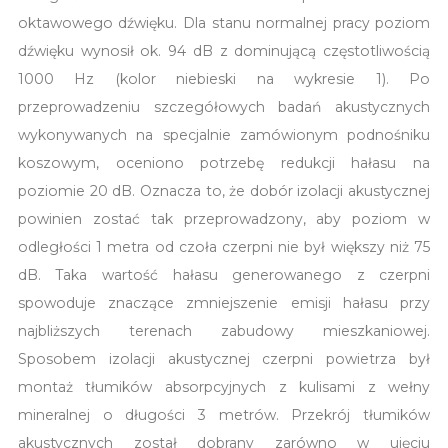
oktawowego dźwięku. Dla stanu normalnej pracy poziom
dźwięku wynosił ok. 94 dB z dominującą częstotliwością
1000 Hz (kolor niebieski na wykresie 1). Po
przeprowadzeniu szczegółowych badań akustycznych
wykonywanych na specjalnie zamówionym podnośniku
koszowym, oceniono potrzebę redukcji hałasu na
poziomie 20 dB. Oznacza to, że dobór izolacji akustycznej
powinien zostać tak przeprowadzony, aby poziom w
odległości 1 metra od czoła czerpni nie był większy niż 75
dB. Taka wartość hałasu generowanego z czerpni
spowoduje znaczące zmniejszenie emisji hałasu przy
najbliższych terenach zabudowy mieszkaniowej.
Sposobem izolacji akustycznej czerpni powietrza był
montaż tłumików absorpcyjnych z kulisami z wełny
mineralnej o długości 3 metrów. Przekrój tłumików
akustycznych został dobrany zarówno w ujęciu