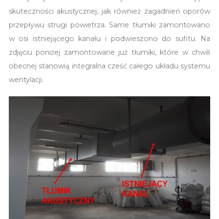
skuteczności akustycznej, jak również zagadnień oporów
przepływu strugi powietrza. Same tłumiki zamontowano
w osi istniejącego kanału i podwieszono do sufitu. Na
zdjęciu poniżej zamontowane już tłumiki, które w chwili
obecnej stanowią integralna cześć całego układu systemu
wentylacji.