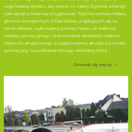
wizję lokalną obiektu, aby ocenić co należy fizycznie zmierzyć
i jaki sprzęt pomiarowy przygotować, fizyczne pomiary hałasu,
głównie zewnętrznych źródeł hałasu znajdujących się na
ternie zakładu, wykonujemy pomiary hałasu do kalibracji
modelu symulacyjnego i jednocześnie określamy wielkość
hałasu tła akustycznego, przygotowujemy akustyczny model
symulacyjny, na podstawie którego określamy które ...
Dowiedz się więcej