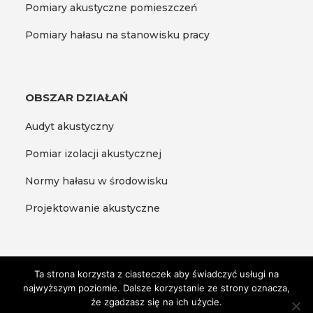
Pomiary akustyczne pomieszczeń
Pomiary hałasu na stanowisku pracy
OBSZAR DZIAŁAŃ
Audyt akustyczny
Pomiar izolacji akustycznej
Normy hałasu w środowisku
Projektowanie akustyczne
Ta strona korzysta z ciasteczek aby świadczyć usługi na
najwyższym poziomie. Dalsze korzystanie ze strony oznacza,
2025 EKO – POMIAR ALL RIGHTS RESERVED
że zgadzasz się na ich użycie.